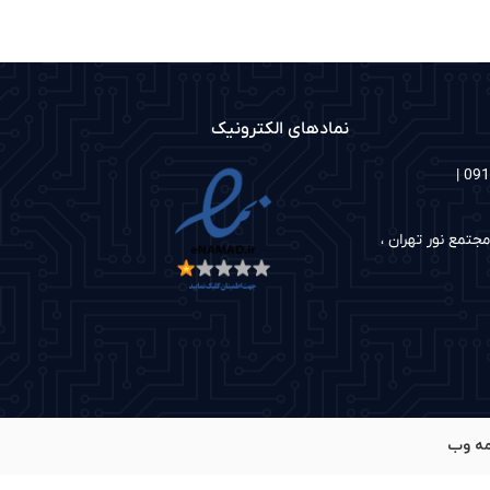
نمادهای الکترونیک
شماره های تماس: 02186097048 | 09122335126 |
جتمع نور تهران ،
مه وب