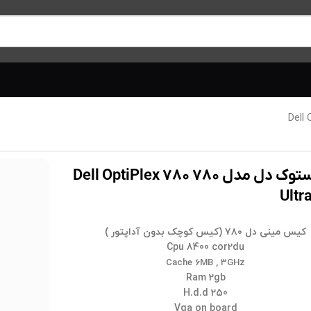
کیس استوک دل مدل ۷۸۰ Dell OptiPlex ۷۸۰
Ultr
کیس مینی دل ۷۸۰ (کیس کوچک بدون آداپتور )
Cpu 8400 cor2du
Cache 6MB , 3GHz
Ram 2gb
H.d.d 250
Vga on board