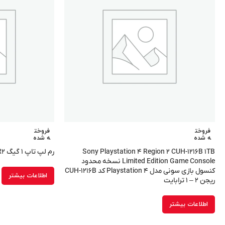
فروخت
فروخت
ه شده
ه شده
Sony Playstation ۴ Region ۲ CUH-۱۲۱۶B ۱TB
رم لپ تاپ ۱ گیگ DDR۲
Limited Edition Game Console نسخه محدود
کنسول بازی سونی مدل Playstation ۴ کد CUH-۱۲۱۶B
اطلاعات بیشتر
ریجن ۲ – ۱ ترابایت
اطلاعات بیشتر