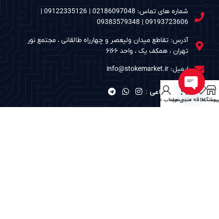
شماره های تماس: 02186097048 | 09122335126 |
09193723606 | 09383579348
آدرس: تقاطع میدان ولیعصر و چهارراه طالقانی ، مجتمع نور
تهران ، همکف یک ، واحد ۶۱۶۶
ایمیل: info@stokemarket.ir
شبکه های اجتماعی :
Open
روشگاه
ست علاقه مندی ها
سبد خرید
حساب من
chaty
نمادهای الکترونیک