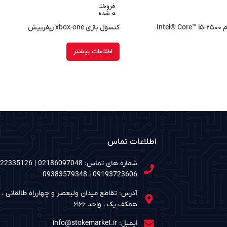
فروخت
ه شده
سی پی یو دست دوم Intel® Core™ i۵-۲۵۰۰
کنسول بازی xbox-one ریفربیش
اطلاعات بیشتر
اطلاعات تماس
09193723606 | 09383579348
آدرس: تقاطع میدان ولیعصر و چهارراه طالقانی ، م
همکف یک ، واحد ۶۱۶۶
ایمیل: info@stokemarket.ir