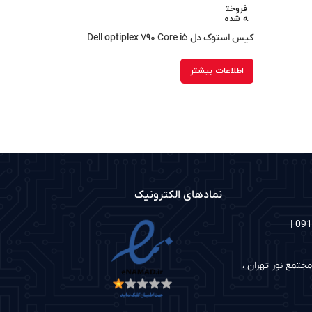
فروخت
ه شده
کیس استوک دل Dell optiplex ۷۹۰ Core i۵
اطلاعات بیشتر
نمادهای الکترونیک
شماره های تماس: 02186097048 | 09122335126 |
جتمع نور تهران ،