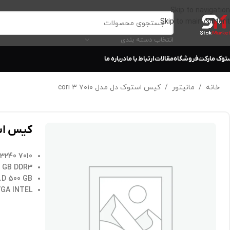
Skip to navigation
Skip to main content
انتخاب دسته بندی
توک مارکت
فروشگاه
مقالات
ارتباط با ما
درباره ما
خانه
/
مانیتور
/
کیس استوک دل مدل ۷۰۱۰ cori ۳
کیس استوک 
7010 CORI3 3220 or 3240 نسل سوم
 GB DDR3
.D 500 GB
VGA INTEL