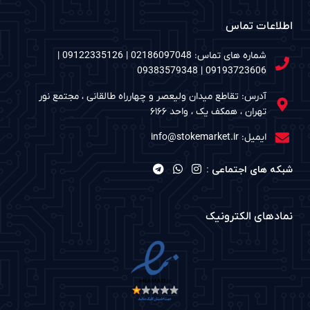
اطلاعات تماس
شماره های تماس: 02186097048 | 09122335126 |
09193723606 | 09383579348
آدرس: تقاطع میدان ولیعصر و چهارراه طالقانی ، مجتمع نور
تهران ، همکف یک ، واحد ۶۱۶۶
ایمیل: info@stokemarket.ir
شبکه های اجتماعی :
نمادهای الکترونیک