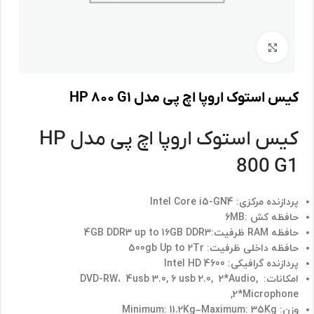
برای بزرگنمایی کلیک کنید
کیس استوک اروپا اچ پی مدل HP ۸۰۰ G۱
کیس استوک اروپا اچ پی مدل HP
800 G1
پردازنده مرکزی: Intel Core i5-GN4
حافظه کش :6MB
حافظه RAM
ظرفیت:4GB DDR3 up to 16GB DDR3
حافظه داخلی
ظرفیت: 500gb Up to 2Tr
پردازنده گرافیکی: Intel HD 4600
امکانات:
DVD-RW، 4usb 3.0, 6 usb 2.0, 2*Audio,
2*Microphone,
وزن: Minimum: 11.2Kg–Maximum: 35Kg