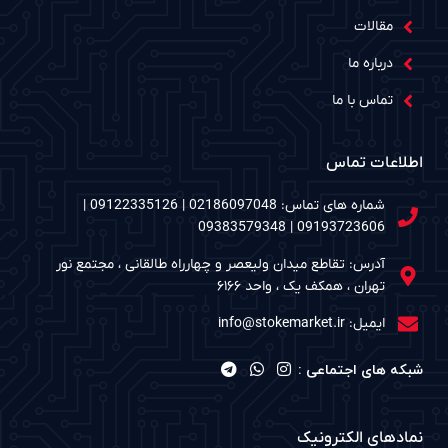
مقالات
درباره ما
تماس با ما
اطلاعات تماس
شماره های تماس: 02186097048 | 09122335126 |
09193723606 | 09383579348
آدرس: تقاطع میدان ولیعصر و چهارراه طالقانی ، مجتمع نور
تهران ، همکف یک ، واحد ۶۱۶۶
ایمیل: info@stokemarket.ir
شبکه های اجتماعی :
نمادهای الکترونیک