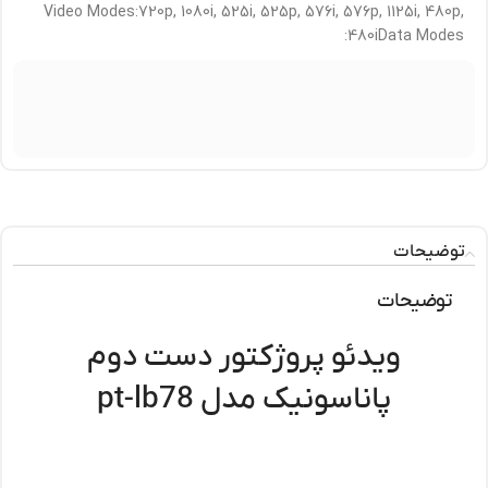
Video Modes:720p, 1080i, 525i, 525p, 576i, 576p, 1125i, 480p,
480iData Modes:
توضیحات
توضیحات
ویدئو پروژکتور دست دوم
پاناسونیک مدل pt-lb78