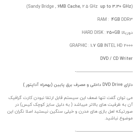
)
6MB Cache
, 2.5 GHz
up to 3.30 GHz
(Sandy Bridge ,
RAM :
4GB
DDR3
دوربالا HARD DISK :
250GB
GRAPHIC :
1.7 GB
INTEL HD 2000
DVD / CD Writer
—————————————-
دارای DVD Drive داخلی و مصرف برق پایین (بهمراه آداپتور )
می توان گفت تنها ضعف این سیستم قابل ارتقا نبودن کارت گرافیک
آن به ظرفیت های بالاتر میباشد ( به دلیل سایز کوچک کیس) در
صورتیکه اهل بازی های مدرن و خیلی سنگین نیستید اصلا نگران این
موضوع نباشید.
—————————————-