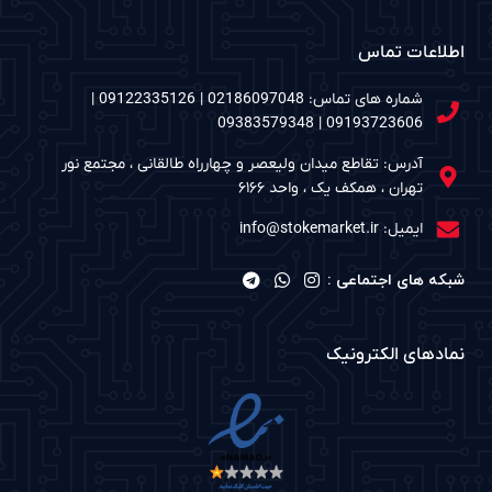
اطلاعات تماس
شماره های تماس: 02186097048 | 09122335126 |
09193723606 | 09383579348
آدرس: تقاطع میدان ولیعصر و چهارراه طالقانی ، مجتمع نور
تهران ، همکف یک ، واحد ۶۱۶۶
ایمیل: info@stokemarket.ir
شبکه های اجتماعی :
نمادهای الکترونیک