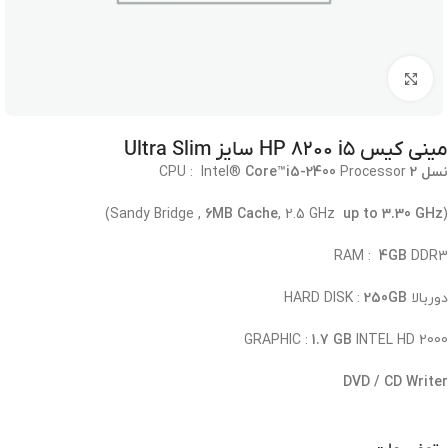
برای بزرگنمایی کلیک کنید
مینی کیس HP ۸۲۰۰ i۵ سایز Ultra Slim
نسل 2
CPU : Intel®
Processor
i5-2400
Core™
)
6MB Cache
, 2.5 GHz
up to 3.30 GHz
(Sandy Bridge ,
RAM :
4GB
DDR3
دوربالا HARD DISK :
250GB
GRAPHIC :
1.7 GB
INTEL HD 2000
DVD / CD Writer