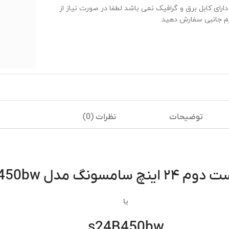
دارای کابل برق و گرافیک نمی باشد لطفا در صورت نیاز از
م جانبی سفارش دهید
توضیحات
نظرات (0)
امسونگ مدل s24a450bw
یا
s24B450bw