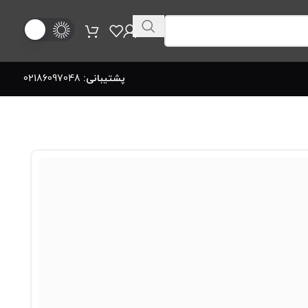
پشتیبانی:
02186097048