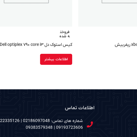
فروخت
ه شده
کیس استوک دل Dell optiplex ۷۹۰ core i۳
اطلاعات بیشتر
اطلاعات تماس
09193723606 | 09383579348