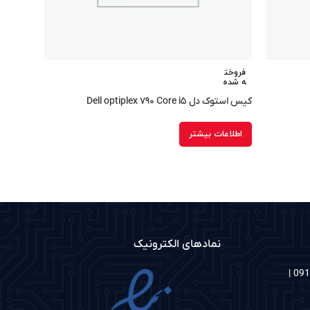
فروخت
ه شده
کیس استوک دل Dell optiplex ۷۹۰ Core i۵
اطلاعات بیشتر
نمادهای الکترونیک
شماره های تماس: 02186097048 | 09122335126 |