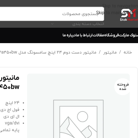
Skip to navigation
Skip to main content
انتخاب دسته بندی
توک مارکت
فروشگاه
مقالات
ارتباط با ما
درباره ما
خانه
/
مانیتور
/
مانیتور دست دوم ۲۴ اینچ سامسونگ مدل s۲۴a۴۵۰bw
فروخته
۴۵۰bw
شده
24 اینچ
فول اچ دی
ال ای دی
vga/dvi
پایه تمامی