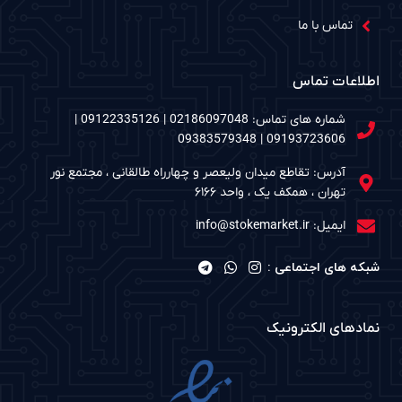
تماس با ما
اطلاعات تماس
شماره های تماس: 02186097048 | 09122335126 |
09193723606 | 09383579348
آدرس: تقاطع میدان ولیعصر و چهارراه طالقانی ، مجتمع نور
تهران ، همکف یک ، واحد ۶۱۶۶
ایمیل: info@stokemarket.ir
شبکه های اجتماعی :
نمادهای الکترونیک