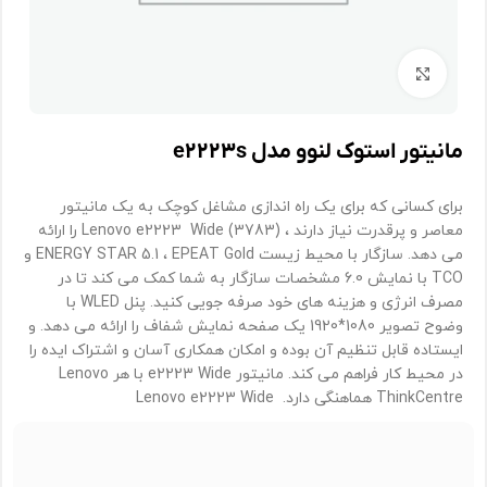
برای بزرگنمایی کلیک کنید
مانیتور استوک لنوو مدل e۲۲۲۳s
برای کسانی که برای یک راه اندازی مشاغل کوچک به یک مانیتور
معاصر و پرقدرت نیاز دارند ، Lenovo e2223 Wide (3783) را ارائه
می دهد. سازگار با محیط زیست ENERGY STAR 5.1 ، EPEAT Gold و
TCO با نمایش 6.0 مشخصات سازگار به شما کمک می کند تا در
مصرف انرژی و هزینه های خود صرفه جویی کنید. پنل WLED با
وضوح تصویر 1080*1920 یک صفحه نمایش شفاف را ارائه می دهد. و
ایستاده قابل تنظیم آن بوده و امکان همکاری آسان و اشتراک ایده را
در محیط کار فراهم می کند. مانیتور e2223 Wide با هر Lenovo
ThinkCentre هماهنگی دارد. Lenovo e2223 Wide