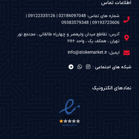
اطلاعات تماس
شماره های تماس: 02186097048 | 09122335126 |
09193723606 | 09383579348
آدرس: تقاطع میدان ولیعصر و چهارراه طالقانی ، مجتمع نور
تهران ، همکف یک ، واحد ۶۱۶۶
ایمیل: info@stokemarket.ir
شبکه های اجتماعی :
نمادهای الکترونیک