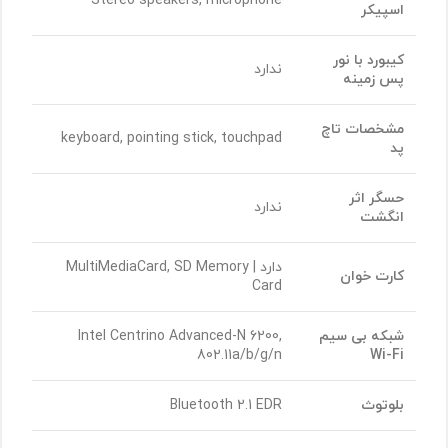
Stereo speakers, microphone
اسپیکر
کیبورد با نور
ندارد
پس زمینه
مشخصات تاچ
keyboard, pointing stick, touchpad
پد
حسگر اثر
ندارد
انگشت
دارد | MultiMediaCard, SD Memory
کارت خوان
Card
شبکه بی سیم
Intel Centrino Advanced-N 6200,
802.11a/b/g/n
Wi-Fi
بلوتوث
Bluetooth 2.1 EDR