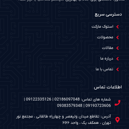
دسترسی سریع
استوک مارکت
محصولات
مقالات
درباره ما
تماس با ما
اطلاعات تماس
شماره های تماس: 02186097048 | 09122335126 |
09193723606 | 09383579348
آدرس: تقاطع میدان ولیعصر و چهارراه طالقانی ، مجتمع نور
تهران ، همکف یک ، واحد ۶۱۶۶