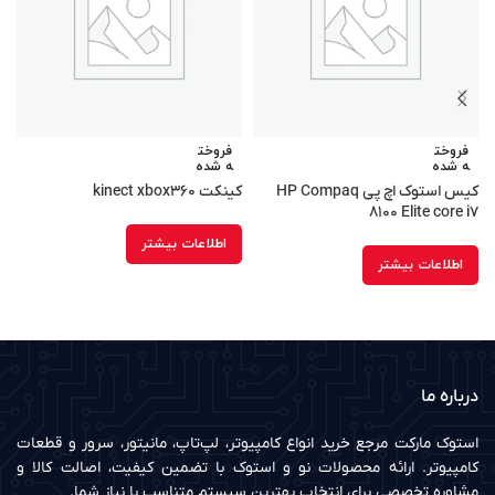
فروخت
فروخت
ه شده
ه شده
کیس استوک اچ پی HP Compaq
کینکت kinect xbox۳۶۰
ما
۸۱۰۰ Elite core i۷
اطلاعات بیشتر
اطلاعات بیشتر
درباره ما
استوک مارکت مرجع خرید انواع کامپیوتر، لپ‌تاپ، مانیتور، سرور و قطعات
کامپیوتر. ارائه محصولات نو و استوک با تضمین کیفیت، اصالت کالا و
مشاوره تخصصی برای انتخاب بهترین سیستم متناسب با نیاز شما.