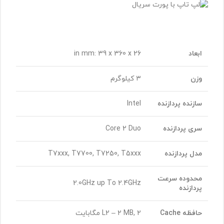
ابعاد
in mm: 39 x 360 x 26
وزن
۳ کیلوگرم
سازنده پردازنده
Intel
سری پردازنده
Core 2 Duo
مدل پردازنده
T7xxx, T7700, T7250, T5xxx
محدوده سرعت
2.0GHz up To 2.4GHz
پردازنده
حافظه
Cache
L2 – ۲ MB, ۲ مگابایت