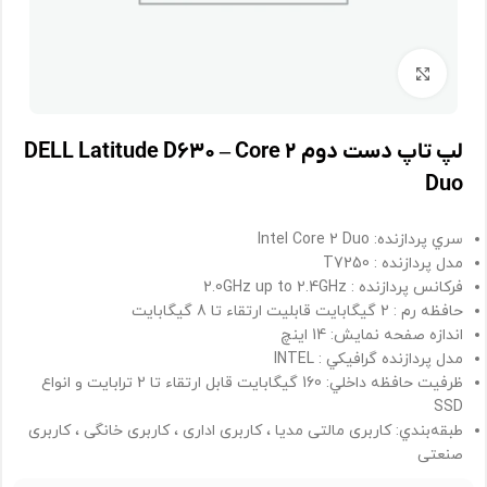
برای بزرگنمایی کلیک کنید
لپ تاپ دست دوم DELL Latitude D۶۳۰ – Core ۲
Duo
سري پردازنده:
Intel Core 2 Duo
مدل پردازنده :
T7250
فرکانس پردازنده : 2.0GHz up to 2.4GHz
حافظه رم : 2 گیگابایت قابلیت ارتقاء تا 8 گیگابایت
اندازه صفحه نمايش:
14 اينچ
مدل پردازنده گرافيکي : INTEL
ظرفيت حافظه داخلي: 160
گیگابایت قابل ارتقاء تا 2 ترابایت و انواع
SSD
طبقه‌بندي: کاربری مالتی مدیا ، کاربری اداری ، کاربری خانگی ، کاربری
صنعتی