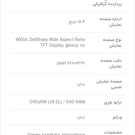
پردازنده گرافیکی
اندازه صفحه
۱۵.۴ اینچ
نمایش
نوع صفحه
WXGA, DellSharp Wide Aspect Ratio
نمایش
TFT Display, glossy: no
دقت صفحه
1366×768 pixel
نمایش
صفحه نمایش
ندارد
لمسی
درایو نوری
DVD±RW (±R DL) / DVD-RAM
وبکم
ندارد
مشخصات