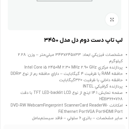
برای بزرگنمایی کلیک کنید
لپ تاپ دست دوم دل مدل ۳۴۵۰
مشخصات فيزيکي
ابعاد: 343x245x33 ميلي‌متر – وزن: 2.28
کيلوگرم
پردازنده مرکزي
Intel Core i5 2450M 2.30 MHz 2.90 GHz
حافظه RAM
با ظرفيت 4 گيگابايت – داراي حافظه رم از نوع DDR3
حافظه داخلي
با ظرفيت 320گيگابايت
پردازنده گرافيکي INTEL
صفحه نمايش
14.1 اينچ از نوع TFT LED-backlit LCD با دقت
HD|1366×768
امکانات
DVD-RW WebcamFingerprint ScannerCard ReaderWi-
FiEthernet PortVGA PortHDMI Port
ساير مشخصات
– باتري 6 سلولي – فاقد سيستم‌عامل