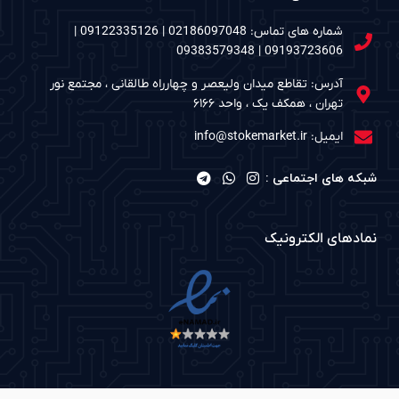
شماره های تماس: 02186097048 | 09122335126 |
09193723606 | 09383579348
آدرس: تقاطع میدان ولیعصر و چهارراه طالقانی ، مجتمع نور
تهران ، همکف یک ، واحد ۶۱۶۶
ایمیل: info@stokemarket.ir
شبکه های اجتماعی :
نمادهای الکترونیک