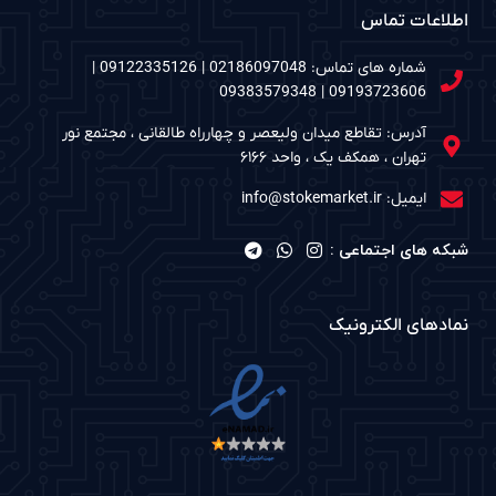
اطلاعات تماس
شماره های تماس: 02186097048 | 09122335126 |
09193723606 | 09383579348
آدرس: تقاطع میدان ولیعصر و چهارراه طالقانی ، مجتمع نور
تهران ، همکف یک ، واحد ۶۱۶۶
ایمیل: info@stokemarket.ir
شبکه های اجتماعی :
نمادهای الکترونیک