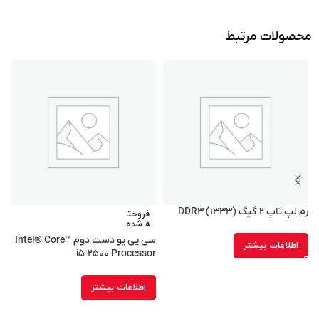
محصولات مرتبط
رم لپ تاپ ۲ گیگ (۱۳۳۳) DDR۳
فروخت
ه شده
سی پی یو دست دوم Intel® Core™
کن
اطلاعات بیشتر
i۵-۲۵۰۰ Processor
اطلاعات بیشتر