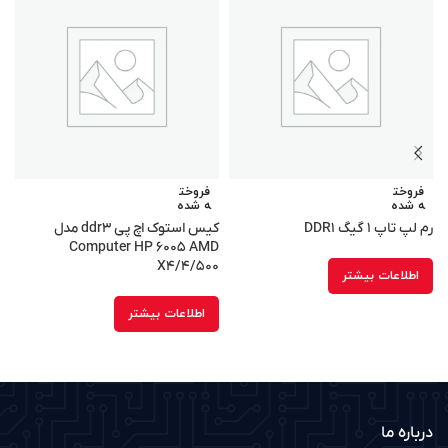
فروخت
فروخت
ه شده
ه شده
رم لپ تاپ ۱ گیگ DDR۱
کیس استوک اچ پی ddr۳ مدل
m
Computer HP ۶۰۰۵ AMD
X۴/۴/۵۰۰
اطلاعات بیشتر
اطلاعات بیشتر
درباره ما