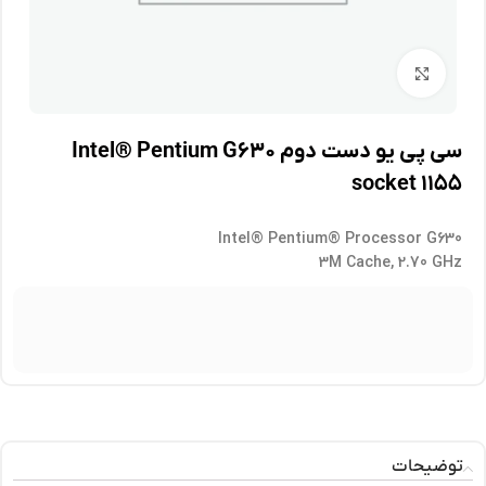
برای بزرگنمایی کلیک کنید
سی پی یو دست دوم Intel® Pentium G۶۳۰
socket ۱۱۵۵
Intel® Pentium® Processor G630
3M Cache, 2.70 GHz
توضیحات