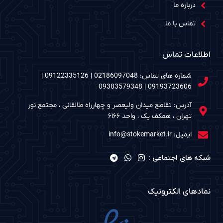
درباره ما
تماس با ما
اطلاعات تماس
شماره های تماس: 02186097048 | 09122335126 |
09193723606 | 09383579348
آدرس: تقاطع میدان ولیعصر و چهارراه طالقانی ، مجتمع نور
تهران ، همکف یک ، واحد ۶۱۶۶
ایمیل: info@stokemarket.ir
شبکه های اجتماعی :
نمادهای الکترونیک