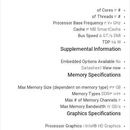
2
# of Cores
2
# of Threads
Processor Base Frequency
2.70 GHz
Cache
3 MB SmartCache
Bus Speed
5 GT/s DMI
TDP
65 W
Supplemental Information
Embedded Options Available
No
Datasheet
View now
Memory Specifications
Max Memory Size (dependent on memory type)
32 GB
Memory Types
DDR3 1066
Max # of Memory Channels
2
Max Memory Bandwidth
17 GB/s
Graphics Specifications
Processor Graphics
Intel® HD Graphics
‡