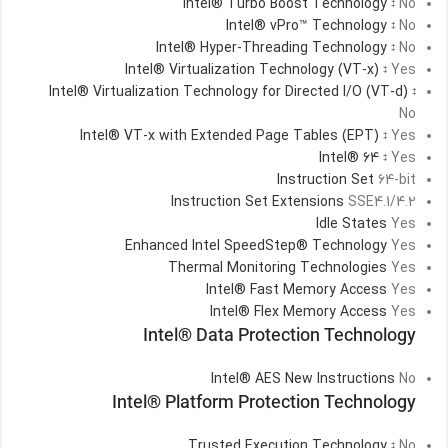
Intel® Turbo Boost Technology
No
‡
Intel® vPro™ Technology
No
‡
Intel® Hyper-Threading Technology
No
‡
Intel® Virtualization Technology (VT-x)
Yes
‡
Intel® Virtualization Technology for Directed I/O (VT-d)
‡
No
Intel® VT-x with Extended Page Tables (EPT)
Yes
‡
Intel® 64
Yes
‡
Instruction Set
64-bit
Instruction Set Extensions
SSE4.1/4.2
Idle States
Yes
Enhanced Intel SpeedStep® Technology
Yes
Thermal Monitoring Technologies
Yes
Intel® Fast Memory Access
Yes
Intel® Flex Memory Access
Yes
Intel® Data Protection Technology
Intel® AES New Instructions
No
Intel® Platform Protection Technology
Trusted Execution Technology
No
‡