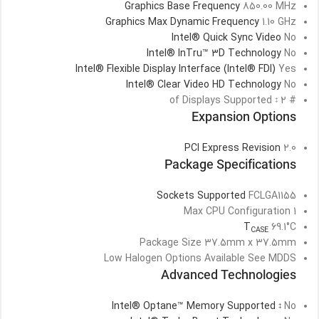
Graphics Base Frequency
850.00 MHz
Graphics Max Dynamic Frequency
1.10 GHz
Intel® Quick Sync Video
No
Intel® InTru™ 3D Technology
No
Intel® Flexible Display Interface (Intel® FDI)
Yes
Intel® Clear Video HD Technology
No
2
# of Displays Supported
‡
Expansion Options
PCI Express Revision
2.0
Package Specifications
Sockets Supported
FCLGA1155
Max CPU Configuration
1
T
69.1°C
CASE
Package Size
37.5mm x 37.5mm
Low Halogen Options Available
See MDDS
Advanced Technologies
Intel® Optane™ Memory Supported
No
‡