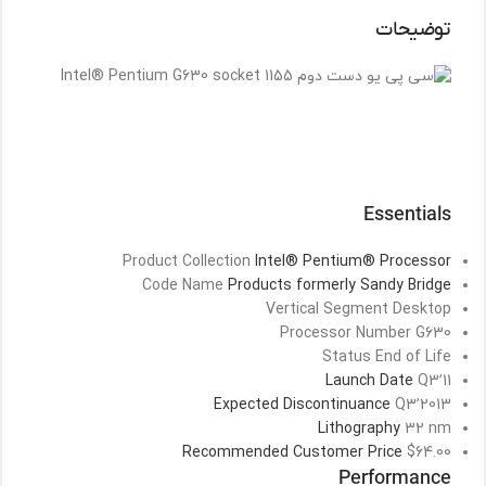
توضیحات
Essentials
Product Collection
Intel® Pentium® Processor
Code Name
Products formerly Sandy Bridge
Vertical Segment
Desktop
Processor Number
G630
Status
End of Life
Launch Date
Q3’11
Expected Discontinuance
Q3’2013
Lithography
32 nm
Recommended Customer Price
$64.00
Performance