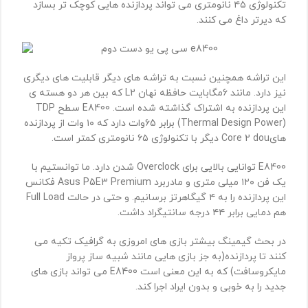
تکنولوژی ۴۵ نانومتری می تواند پردازنده هایی کوچک تر بسازد
که دیرتر داغ می کنند.
این تراشه همچنین نسبت به تراشه های دیگر قابلیت های دیگری
نیز دارد. مانند 6مگابایت حافظه نهان
L2
که بین هر دو هسته ی
این پردازنده به اشتراک گذاشته شده است.
E8400
سطح
TDP
(
Thermal Design Power
) برابر 65وات دارد که ۱۰ وات از پردازنده
های
Core 2 dou
دیگر با تکنولوژی ۶۵ نانومتری کمتر است.
E8400
توانایی بالایی برای
Overclock
شدن دارد. ما توانستیم با
یک فن ۱۲۰ میلی متری و مادربرد
Asus P5E3 Premium
فکانس
این پردازنده را به ۴ گیگاهرتز برسانیم. و حتی در حالت
Full Load
هم دمایی برابر ۴۴ درجه سانتیگراد داشت.
در بحث گیمینگ بیشتر بازی های امروزی به گرافیک تکیه می
کنند تا پردازنده(به جز بازی هایی مانند شبیه ساز پرواز
مایکروسافت) که به این معنی است
E8400
می تواند بازی های
جدید را به خوبی و بدون ایراد اجرا کند.