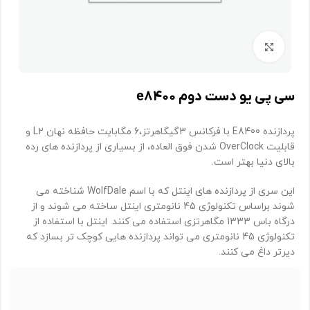
برای بزرگنمایی کلیک کنید
سی پی یو دست دوم e۸۴۰۰
پردازنده
E8400
با فرکانس 3گیگاهرتز،6 مگابایت حافظه نهان
L2
و
قابلیت
OverClock
شدن فوق العاده، از بسیاری از پردازنده های رده
بالای دنیا بهتر است.
این سری از پردازنده های اینتل که با اسم
WolfDale
شناخته می
شوند براساس تکنولوژی 45 نانومتری اینتل ساخته می شوند و از
درگاه باس 1333 مگاهرتزی استفاده می کنند. اینتل با استفاده از
تکنولوژی 45 نانومتری می تواند پردازنده هایی کوچک تر بسازد که
دیرتر داغ می کنند.