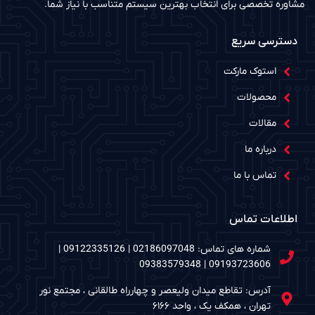
مشاوره تخصصی برای انتخاب بهترین سیستم متناسب با نیاز شما.
دسترسی سریع
استوک مارکت
محصولات
مقالات
درباره ما
تماس با ما
اطلاعات تماس
شماره های تماس: 02186097048 | 09122335126 |
09193723606 | 09383579348
آدرس: تقاطع میدان ولیعصر و چهارراه طالقانی ، مجتمع نور
تهران ، همکف یک ، واحد ۶۱۶۶