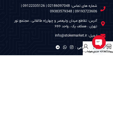
شماره های تماس: 02186097048 | 09122335126 |
09193723606 | 09383579348
آدرس: تقاطع میدان ولیعصر و چهارراه طالقانی ، مجتمع نور
تهران ، همکف یک ، واحد ۶۱۶۶
ایمیل: info@stokemarket.ir
شبکه های اجتماعی :
Open
روشگاه
ست علاقه مندی ها
سبد خرید
حساب من
chaty
نمادهای الکترونیک