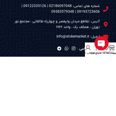
شماره های تماس: 02186097048 | 09122335126 |
09193723606 | 09383579348
آدرس: تقاطع میدان ولیعصر و چهارراه طالقانی ، مجتمع نور
تهران ، همکف یک ، واحد ۶۱۶۶
ایمیل: info@stokemarket.ir
شبکه های اجتماعی :
Open
روشگاه
ست علاقه مندی ها
سبد خرید
حساب من
chaty
نمادهای الکترونیک