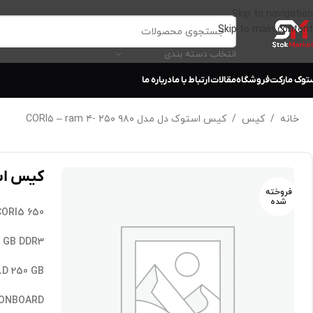
Skip to navigation
Skip to main content
انتخاب دسته بندی
توک مارکت
فروشگاه
مقالات
ارتباط با ما
درباره ما
خانه
/
کیس
/
کیس استوک دل مدل ۹۸۰ CORI۵ – ram ۴- ۲۵۰
کیس استوک دل 
فروخته
شده
PU CORI5 650
 GB DDR3
.D 250 GB
 ONBOARD