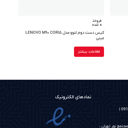
فروخت
ه شده
کیس دست دوم لنوو مدل LENOVO M۹۰ CORI۵
مینی
اطلاعات بیشتر
نمادهای الکترونیک
شماره های تماس: 02186097048 | 09122335126 |
جتمع نور تهران ،