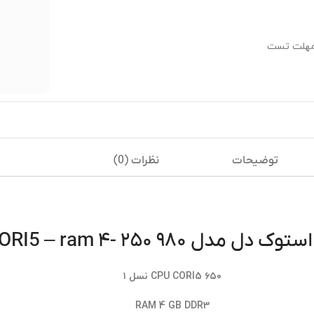
مهلت تست
توضیحات
نظرات (0)
ل مدل ۹۸۰ CORI5 – ram ۴- ۲۵۰
CPU CORI5 ۶۵۰ نسل ۱
RAM 4 GB DDR3