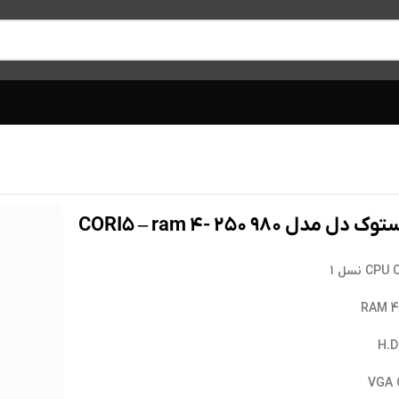
مدل ۹۸۰ CORI۵ – ram ۴- ۲۵۰
C نسل 1
RAM 4
H.D
VGA