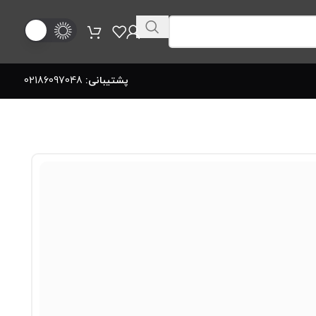
پشتیبانی:
02186097048