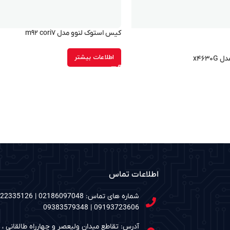
کیس استوک لنوو مدل m۹۲ cori۷
اطلاعات بیشتر
x۴۶۳
اطلاعات تماس
09193723606 | 09383579348
آدرس: تقاطع میدان ولیعصر و چهارراه طالقانی ، م