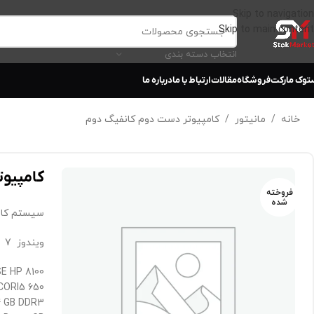
Skip to navigation
Skip to main content
انتخاب دسته بندی
توک مارکت
فروشگاه
مقالات
ارتباط با ما
درباره ما
خانه
/
مانیتور
/
کامپیوتر دست دوم کانفیگ دوم
کامپیوت
فروخته
شده
سیستم کام
ویندوز 7
E HP 8100
CORI5 650
 GB DDR3