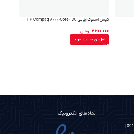
کیس استوک اچ پی HP Compaq ۸۰۰۰-Core۲ Du
2.200.000
تومان
افزودن به سبد خرید
نمادهای الکترونیک
شماره های تماس: 02186097048 | 09122335126 |