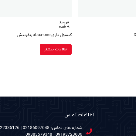
فروخت
ه شده
کنسول بازی xbox-one ریفربیش
اطلاعات بیشتر
اطلاعات تماس
09193723606 | 09383579348