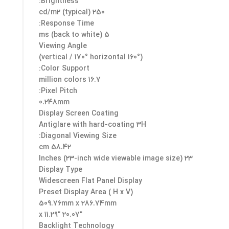
Brightness:
250 cd/m2 (typical)
Response Time:
5 ms (back to white)
Viewing Angle
(160° vertical / 170° horizontal)
Color Support:
16.7 million colors
Pixel Pitch:
0.248mm
Display Screen Coating
Antiglare with hard-coating 3H
Diagonal Viewing Size:
58.42 cm
23 Inches (23-inch wide viewable image size)
Display Type
Widescreen Flat Panel Display
Preset Display Area ( H x V)
509.76mm x 286.74mm
20.07″ x 11.29″
Backlight Technology