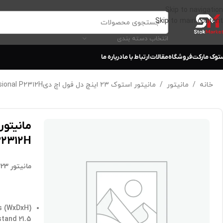
Skip to navigation
Skip to main content
انتخاب دسته بندی
توک مارکت
فروشگاه
مقالات
ارتباط با ما
درباره ما
خانه
/
مانیتور
/
مانیتور استوک ۲۳ اینچ دل فول اچ دیDell Professional P۲۳۱۲H
P۲۳۱۲H
مانیتور 23 اینچ استوک دل فول اچ دی
s (WxDxH)
21.5 in x 7.3 in x 14.4 in – with stand