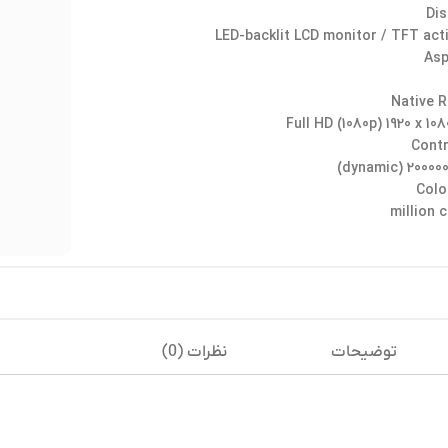
Dis
LED-backlit LCD monitor / TFT act
Asp
Native R
Full HD (1080p) 1920 x 10
Contr
Colo
توضیحات
نظرات (0)