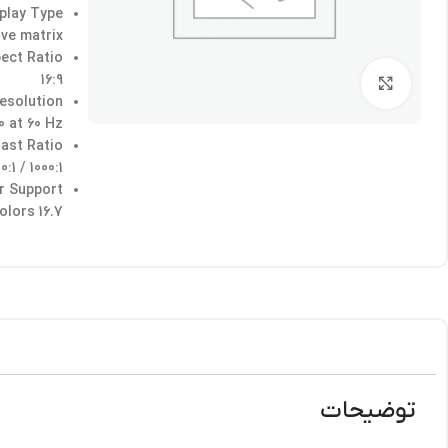
play Type
ive matrix
ect Ratio
16:9
برای بزرگنمایی کلیک کنید
esolution
80 at 60 Hz
ast Ratio
1000:1 / 2000000:1 (dynamic)
r Support
16.7 million colors
توضیحات