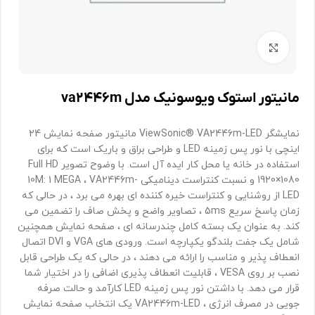
برای بزرگنمایی کلیک کنید
مانیتور استوک ویوسونیک مدل va۲۴۴۶m
نمایشگر ViewSonic® VA2446m-LED مانیتور صفحه نمایش 24
اینچی با نور پس زمینه LED و طراحی براق و باریک است که برای
استفاده در خانه یا محل کار ایده آل است. با وضوح تصویر Full HD
1920×1080 و نسبت کنتراست دینامیکی 10M: 1 MEGA ، VA2446m-
LED از روشنایی و کنتراست خیره کننده ای بهره می برد ، در حالی که
زمان پاسخ سریع 5ms ، تصاویر واضح و پخش صاف را تضمین می
کند. به عنوان یک بسته کامل چندرسانه ای ، صفحه نمایش همچنین
شامل یک جفت بلندگو یکپارچه است. ورودی های VGA و DVI اتصال
انعطاف پذیر و مناسب را ارائه می دهند ، در حالی که یک طراحی قابل
نصب بر روی VESA ، قابلیت انعطاف پذیری اضافی را در اختیار شما
قرار می دهد. با داشتن نور پس زمینه LED کارآمد و حالت صرفه
جویی در مصرف انرژی ، VA2446m-LED یک انتخاب صفحه نمایش