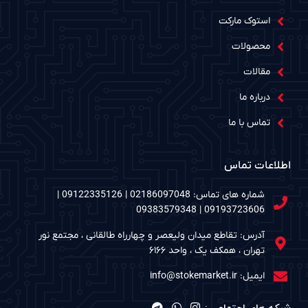
استوک مارکت
محصولات
مقالات
درباره ما
تماس با ما
اطلاعات تماس
شماره های تماس: 02186097048 | 09122335126 |
09193723606 | 09383579348
آدرس: تقاطع میدان ولیعصر و چهارراه طالقانی ، مجتمع نور
تهران ، همکف یک ، واحد ۶۱۶۶
ایمیل: info@stokemarket.ir