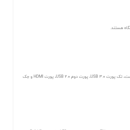
سمت چپ دستگاه می‌توان ورودی شارژر، خروجی هوای گرم سیستم خنک‌کننده، پورت شبکه LAN که متاسفانه سرعتش ۱۰/۱۰۰ مگابیت بر ثانیه است، تک پورت USB ۳.۰، پورت دوم USB ۲.۰، پورت HDMI و جک