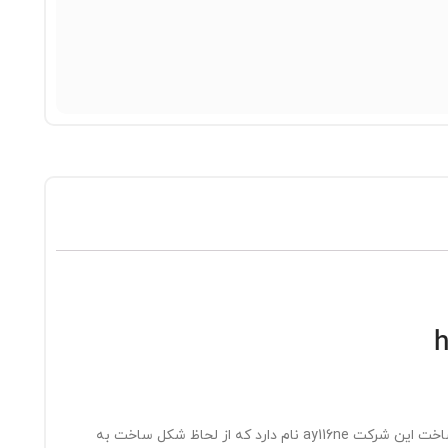
لپ‌تاپ‌های شرکت «اچ‌پی» (HP) همواره به کیفیت خوب و تنوع زیاد معروف بوده‌اند و پاسخ‌گوی انواع نیازها و سلیقه‌ها هستند. یکی از محصولات ساخت این شرکت ay116ne نام دارد که از لحاظ شکل ساخت به