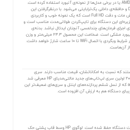
سری ac این شرکت نزدیک است. اچ‌پی در پیکربندی سخت‌افزاری این محصول از پردازنده‌‌ی کم‌مصرف اینتل در کنار پردازشگر گرافیکی مجزای AMD Radeon یا در برخی مدل‌ها از نمونه‌ی آنبورد استفاده کرده است.
مشخصات فنی مدل ay116ne شامل پردازنده‌ی مرکزی Core i7 7500U اینتل، پردازشگر گرافیکی AMD Radeon R7 M440، رم 12گیگابایتی از نوع DDR4 و حافظه‌ی داخلی یک‌ترابایتی می‌شود. با در‌نظرگرفتن این
مشخصات فنی، می‌توان برای انجام امور معمول روزمره کاملا روی این لپ‌تاپ حساب کرد. صفحه‌نمایش ۱۵.6اینچی این دستگاه از نوع پنل TN با روکش مات و دقت Full HD است که یک نمونه خوب و کاربردی
تواند یکی از کمبودهای آن به‌شمار رود. کیبورد جزیره‌ای این دستگاه برای تایپ‌کردن طولانی‌مدت مناسب است و
اجرای فرمان‌های چندلمسی آنچنان ایدئال نباشد. بدنه‌ی
لپ‌تاپ‌های سری ay تماما از پلاستیک ساخته شده‌اند و مقاومت خوبی هم در برابر فشار و خمش و پیچش دارند. بدنه‌ی این مدل به رنگ سفید با کیبورد مشکی است. ضخامت این محصول ۲۴.۳ میلی‌متر و وزن
آن حدودا ۲ کیلوگرم است که در بین لپ‌تاپ‌های ۱۵.6اینچی میان‌رده، یک نمونه‌ی مناسب برای جابه‌جایی است. باتری 4سلولی لیتیوم‌یونی آن هم در شرایط وبگردی با اتصال WiFi تا ۱۰ ساعت شارژ خواهد داشت.
 لپ‌تاپ‌های میان‌رده و مالتی‌مدیای این شرکت هستند که نسبت به امکاناتشان، قیمت مناسب دارند. سری
15اینچی خانواده‌ی پاویلیون (Pavilion) زیرمجموعه‌های مختلفی دارد که در سال‌های گذشته با نام‌های سری R، P، D، N شناخته می‌شدند. در سال ۲۰۱۵ اولین سری لپ‌تاپ‌های جدید مالتی‌مدیای HP معرفی شد.
دستگاه‌هایی که دارای پردازنده‌های نسل چهارم و پنجم پردازنده‌های شرکت اینتل بودند. حالا در سال ۲۰۱۶ این لپ‎تاپ‌ها با سری های ay، ac، ab، af و ak که از نسل ششم پردازنده‌های اینتل و سری‌های ضعیف‌تر این
شاسی دستگاه کاملا از پلاستیک بوده و در رنگ‌های قرمز، آبی، سفید، مشکی، نقره‌ای و بنفش تولید شده است. با وجود پلاستیکی‌بودن، هنوز جذابیت دستگاه حفظ شده است. لوگوی HP وسط قاب پشتی حک