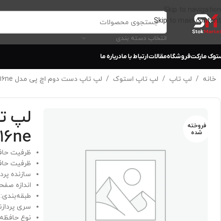
Skip to navigation
Skip to main content
انتخاب دسته بندی
توک مارکت
فروشگاه
مقالات
ارتباط با ما
درباره ما
خانه
/
لپ تاپ
/
لپ تاپ استوک
/
لپ تاپ دست دوم اچ پی مدل hp ۱۵ ay-۱۱۶ne
لپ ت
فروخته
۱۱۶ne
شده
ظرفیت حافظه RAM: 12 
ظرفیت حافظ
سازنده پرداز
اندازه صفحه نما
طبقه‌بندی: 
سری پردازنده: i7
نوع حافظه AM: DDR4