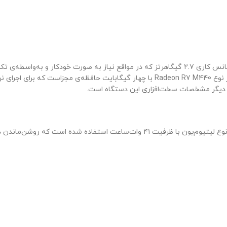
با حافظه‌ی کش ۴ مگابایت استفاده کرده است. پردازشگر گرافیکی هم از نوع Radeon R7 M440 با چ
 از دیگر مشخصات سخت‌افزاری این دستگاه است.