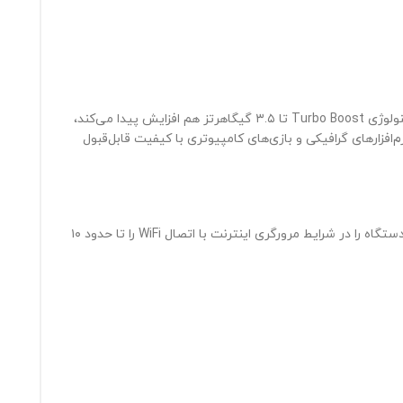
شرکت HP برای این مدل از پردازنده‌ی مرکزی Core i7 7500U اینتل با فرکانس کاری ۲.۷ گیگاهرتز که در مواقع نیاز به صورت خودکار و به‌واسطه‌ی تکنولوژی Turbo Boost تا ۳.۵ گیگاهرتز هم افزایش پیدا می‌کند،
هار گیگابایت حافظه‌ی مجزاست که برای اجرای نرم‌افزارهای گرافیکی و بازی‌های کامپیوتری با کیفیت قابل‌قبول
به منظور تامین انرژی موردنیاز این قطعات از یک باتری چهار سلولی از نوع لیتیوم‌یون با ظرفیت ۴۱ وات‌ساعت استفاده شده است که روشن‌ماندن دستگاه را در شرایط مرورگری اینترنت با اتصال WiFi را تا حدود ۱۰