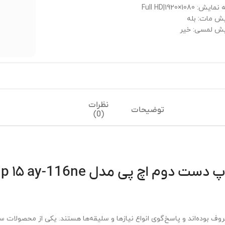
Full HD|1920×108
ش مات: بله
ش لمسی: خیر
نظرات
توضیحات
(0)
دست دوم اچ پی مدل hp ۱۵ ay-116ne