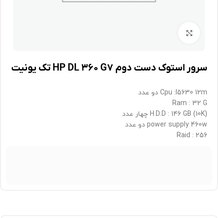
برای بزرگنمایی کلیک کنید
سرور استوک دست دوم HP DL ۳۶۰ G۷ تک یونیت
Cpu :l5630 12m دو عدد
Ram : 32 G
H.D.D : 146 GB (10K) چهار عدد
power supply 460w دو عدد
Raid : 256