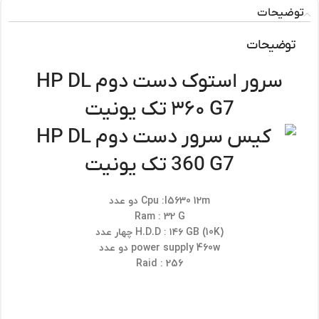
توضیحات
توضیحات
سرور استوک دست دوم HP DL
۳۶۰ G7 تک یونیت
Cpu :l5630 12m دو عدد
Ram : 32 G
H.D.D : ۱۴۶ GB (10K) چهار عدد
power supply 460w دو عدد
Raid : 256