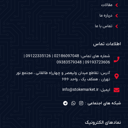
مقالات
درباره ما
تماس با ما
اطلاعات تماس
شماره های تماس: 02186097048 | 09122335126 |
09193723606 | 09383579348
آدرس: تقاطع میدان ولیعصر و چهارراه طالقانی ، مجتمع نور
تهران ، همکف یک ، واحد ۶۱۶۶
ایمیل: info@stokemarket.ir
شبکه های اجتماعی :
نمادهای الکترونیک