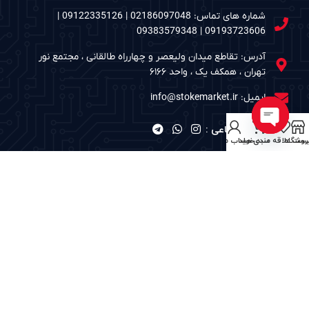
شماره های تماس: 02186097048 | 09122335126 |
09193723606 | 09383579348
آدرس: تقاطع میدان ولیعصر و چهارراه طالقانی ، مجتمع نور
تهران ، همکف یک ، واحد ۶۱۶۶
ایمیل: info@stokemarket.ir
شبکه های اجتماعی :
Open
روشگاه
ست علاقه مندی ها
سبد خرید
حساب من
chaty
نمادهای الکترونیک