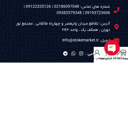
شماره های تماس: 02186097048 | 09122335126 |
09193723606 | 09383579348
آدرس: تقاطع میدان ولیعصر و چهارراه طالقانی ، مجتمع نور
تهران ، همکف یک ، واحد ۶۱۶۶
ایمیل: info@stokemarket.ir
شبکه های اجتماعی :
Open
روشگاه
ست علاقه مندی ها
سبد خرید
حساب من
chaty
نمادهای الکترونیک