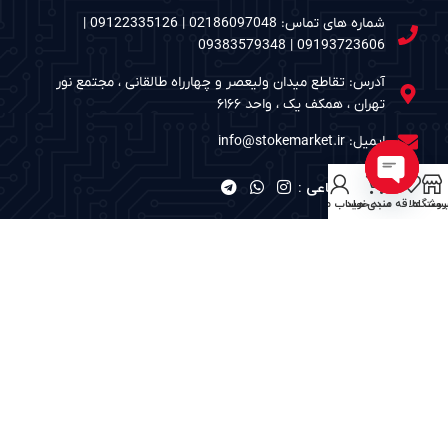
شماره های تماس: 02186097048 | 09122335126 |
09193723606 | 09383579348
آدرس: تقاطع میدان ولیعصر و چهارراه طالقانی ، مجتمع نور
تهران ، همکف یک ، واحد ۶۱۶۶
ایمیل: info@stokemarket.ir
شبکه های اجتماعی :
Open
روشگاه
ست علاقه مندی ها
سبد خرید
حساب من
chaty
نمادهای الکترونیک