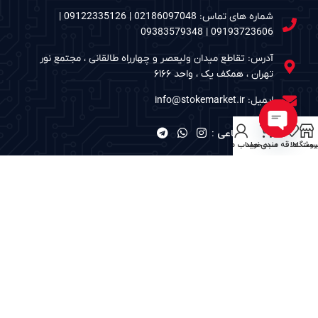
شماره های تماس: 02186097048 | 09122335126 |
09193723606 | 09383579348
آدرس: تقاطع میدان ولیعصر و چهارراه طالقانی ، مجتمع نور
تهران ، همکف یک ، واحد ۶۱۶۶
ایمیل: info@stokemarket.ir
شبکه های اجتماعی :
Open
روشگاه
ست علاقه مندی ها
سبد خرید
حساب من
chaty
نمادهای الکترونیک